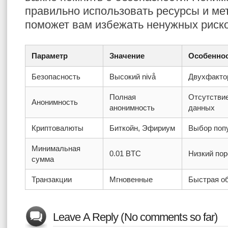
правильно использовать ресурсы и ме
поможет вам избежать ненужных риско
Параметр
Значение
Особенно
Безопасность
Высокий nivå
Двухфакто
Полная
Отсутстви
Анонимность
анонимность
данных
Криптовалюты
Биткойн, Эфириум
Выбор поп
Минимальная
0.01 BTC
Низкий пор
сумма
Транзакции
Мгновенные
Быстрая об
Leave A Reply (No comments so far)