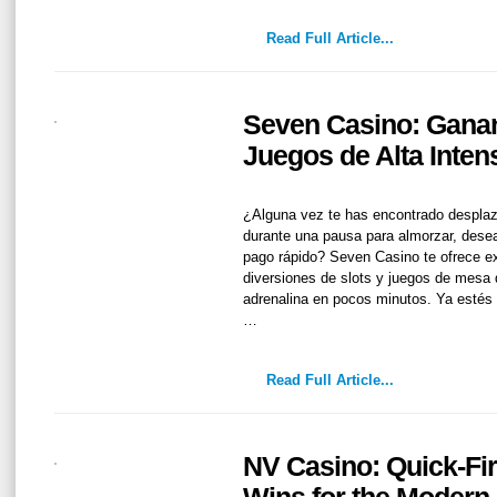
Read Full Article...
Seven Casino: Ganan
Juegos de Alta Inten
¿Alguna vez te has encontrado desplaz
durante una pausa para almorzar, dese
pago rápido? Seven Casino te ofrece e
diversiones de slots y juegos de mesa 
adrenalina en pocos minutos. Ya estés 
…
Read Full Article...
NV Casino: Quick‑Fir