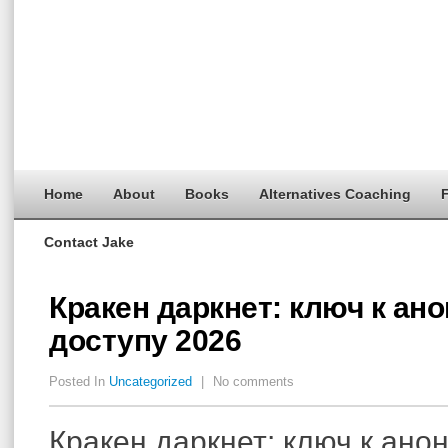
Home
About
Books
Alternatives Coaching
F
Contact Jake
Кракен даркнет: ключ к ан
доступу 2026
Posted In
Uncategorized
|
No comments
Кракен даркнет: ключ к ан