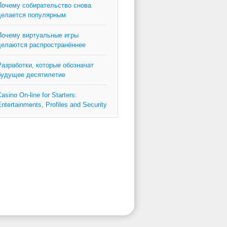
Почему собирательство снова
делается популярным
Почему виртуальные игры
делаются распространённее
Разработки, которые обозначат
будущее десятилетие
asino On-line for Starters:
ntertainments, Profiles and Security