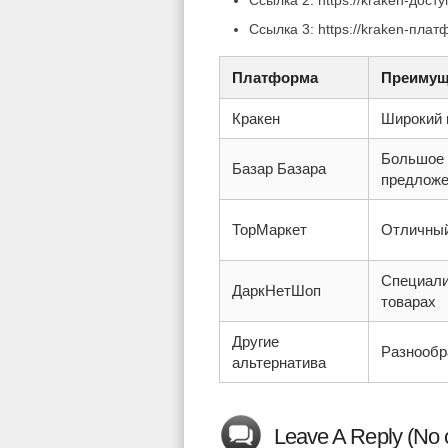
Ссылка 2: https://kraken-досту
Ссылка 3: https://kraken-плат
Платформа
Преимущ
Кракен
Широкий 
Большое 
Базар Базара
предложе
ТорМаркет
Отличный
Специали
ДаркНетШоп
товарах
Другие
Разнообр
альтернатива
Leave A Reply (No 