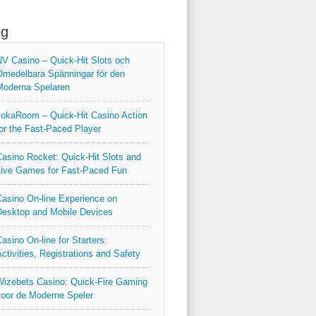
og
V Casino – Quick‑Hit Slots och
medelbara Spänningar för den
Moderna Spelaren
okaRoom – Quick‑Hit Casino Action
or the Fast‑Paced Player
asino Rocket: Quick‑Hit Slots and
ive Games for Fast‑Paced Fun
asino On-line Experience on
esktop and Mobile Devices
asino On-line for Starters:
ctivities, Registrations and Safety
izebets Casino: Quick‑Fire Gaming
oor de Moderne Speler