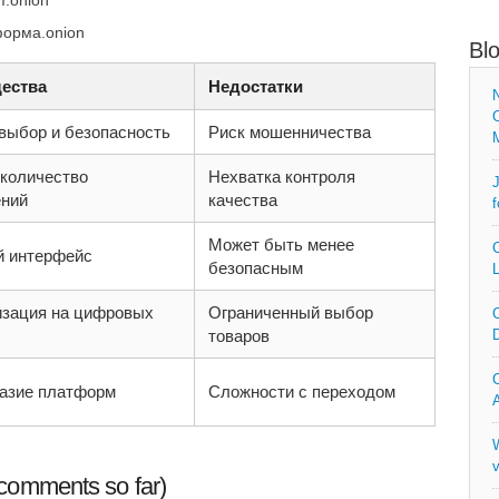
п.onion
форма.onion
Bl
ества
Недостатки
N
O
выбор и безопасность
Риск мошенничества
количество
Нехватка контроля
J
ний
качества
f
Может быть менее
C
 интерфейс
безопасным
L
зация на цифровых
Ограниченный выбор
C
товаров
D
C
азие платформ
Сложности с переходом
A
W
v
comments so far)