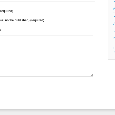
required)
will not be published) (required)
e
C
E