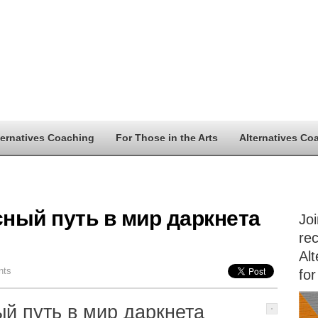
ternatives Coaching
For Those in the Arts
Alternatives Co
сный путь в мир даркнета
Jo
rec
Alt
nts
for
ый путь в мир даркнета