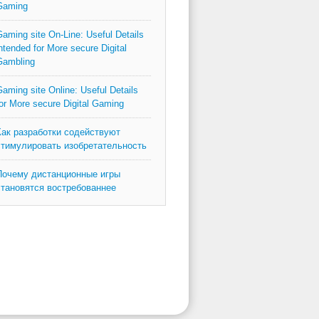
Gaming
aming site On-Line: Useful Details
ntended for More secure Digital
Gambling
aming site Online: Useful Details
or More secure Digital Gaming
Как разработки содействуют
стимулировать изобретательность
Почему дистанционные игры
становятся востребованнее