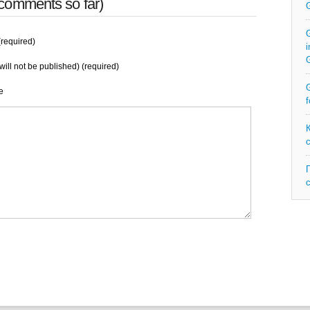
comments so far)
G
required)
i
will not be published) (required)
G
e
f