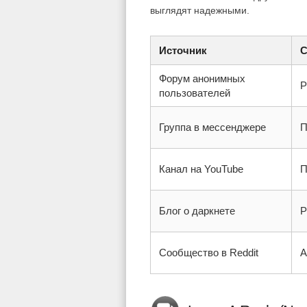
выглядят надежными.
Источник
С
Форум анонимных
Р
пользователей
Группа в мессенджере
П
Канал на YouTube
П
Блог о даркнете
Р
Сообщество в Reddit
А