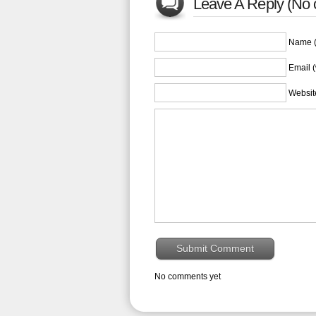
Leave A Reply (No 
Name (
Email (
Websit
No comments yet