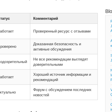
Bl
татус
Комментарий
F
J
аботает
Проверенный ресурс с отзывами
A
A
Доказанная безопасность и
e
роверено
активные обсуждения
S
Не все рекомендации выглядят
J
одозрительный
доверительными
N
Хороший источник информации и
I
аботает
рекомендаций
P
Форум с обсуждением последних
V
ктуально
новостей
Q
C
i