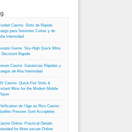
og
unbet Casino: Slots de Rápido
uego para Sesiones Cortas y de
lta Intensidad
viator Game: Sky‑High Quick Wins
 Decisioni Rapide
even Casino: Ganancias Rápidas y
uegos de Alta Intensidad
V Casino: Quick‑Fire Slots &
nstant Wins for the Modern Mobile
layer
érification de l’âge au Rivo Casino :
uelles Preuves Sont Acceptées
asino Online: Practical Details
ntended for More secure Online