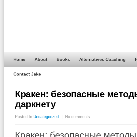
Home
About
Books
Alternatives Coaching
F
Contact Jake
Кракен: безопасные метод
даркнету
Posted In
Uncategorized
|
No comments
Кракен: безопасные методы