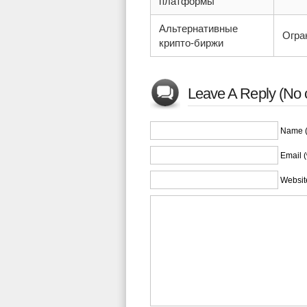
платформы
Альтернативные
Огра
крипто-биржи
Leave A Reply (No 
Name (
Email (
Websit