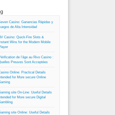
og
even Casino: Ganancias Rápidas y
uegos de Alta Intensidad
V Casino: Quick‑Fire Slots &
nstant Wins for the Modern Mobile
layer
érification de l’âge au Rivo Casino :
uelles Preuves Sont Acceptées
asino Online: Practical Details
ntended for More secure Online
Gaming
aming site On-Line: Useful Details
ntended for More secure Digital
Gambling
aming site Online: Useful Details