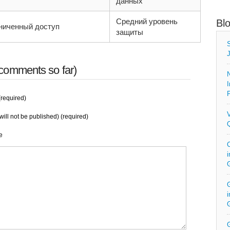
данных
Средний уровень
Bl
ниченный доступ
защиты
S
J
comments so far)
N
I
P
required)
V
will not be published) (required)
Q
e
C
i
G
i
G