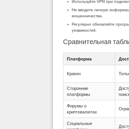
Используйте VPN при подключ
Не вводите личную информаци
мошенничества.
Регулярно обновляйте програ
уязвимостей.
Сравнительная табл
Платформа
Дост
Кракен
Толь
Сторонние
Дост
платформы
поис
Форумы о
Огра
криптовалютах
Социальные
Дост