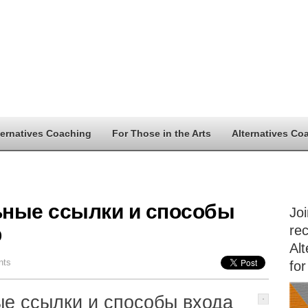
ternatives Coaching
For Those in the Arts
Alternatives Co
ьные ссылки и способы
Jo
р
rec
Alt
nts
for
ые ссылки и способы входа