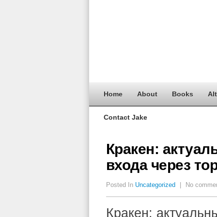
Home
About
Books
Al
Contact Jake
Кракен: актуал
входа через то
Posted In
Uncategorized
|
No comme
Кракен: актуальн