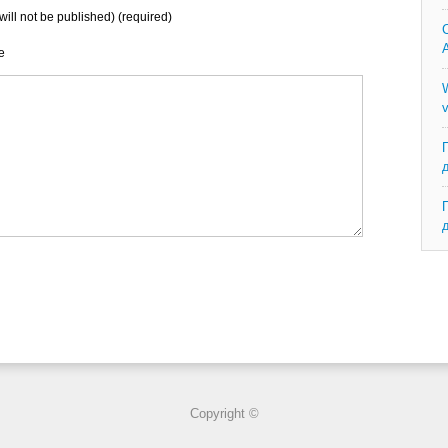
will not be published) (required)
C
A
e
W
v
Copyright ©