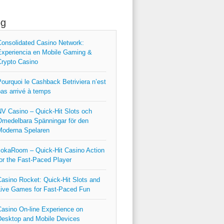
og
onsolidated Casino Network:
xperiencia en Mobile Gaming &
rypto Casino
ourquoi le Cashback Betriviera n’est
as arrivé à temps
V Casino – Quick‑Hit Slots och
medelbara Spänningar för den
Moderna Spelaren
okaRoom – Quick‑Hit Casino Action
or the Fast‑Paced Player
asino Rocket: Quick‑Hit Slots and
ive Games for Fast‑Paced Fun
asino On-line Experience on
esktop and Mobile Devices